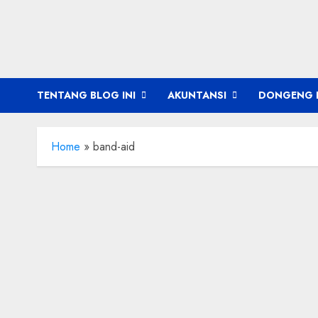
Skip
to
content
TENTANG BLOG INI
AKUNTANSI
DONGENG 
Home
»
band-aid