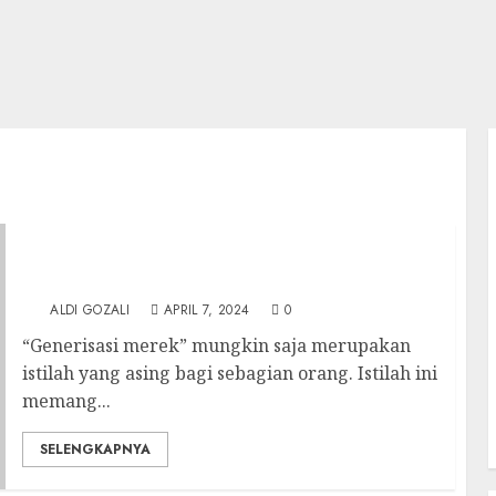
Generisasi Merek: Sebuah Keberhasilan atau
Permasalahan?
ALDI GOZALI
APRIL 7, 2024
0
“Generisasi merek” mungkin saja merupakan
istilah yang asing bagi sebagian orang. Istilah ini
memang...
SELENGKAPNYA