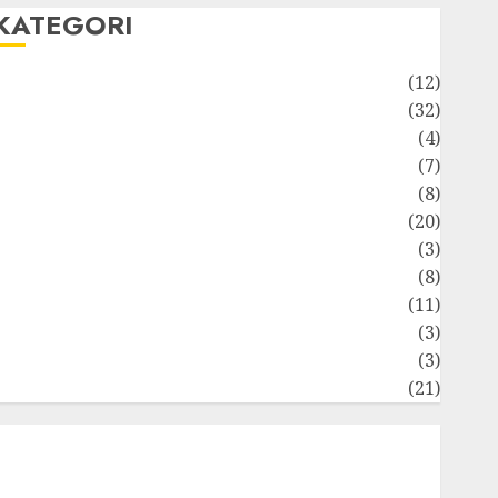
KATEGORI
Akuntansi
(12)
Bisnis
(32)
Dongeng Ekonomika
(4)
Internasional
(7)
Keuangan Pribadi
(8)
Makro & Mikro
(20)
Marketing
(3)
Matematika Keuangan
(8)
Moneter
(11)
Perpajakan
(3)
tatistika
(3)
Umum
(21)