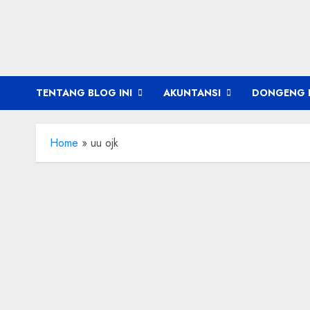
Skip
to
content
TENTANG BLOG INI
AKUNTANSI
DONGENG 
Home
»
uu ojk