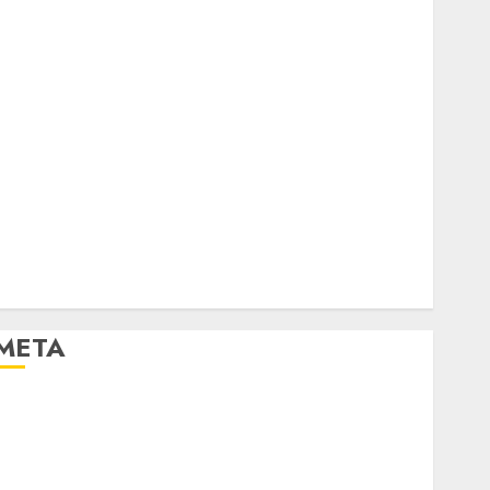
META
Log in
Entries feed
Comments feed
WordPress.org