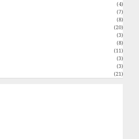
Dongeng Ekonomika
(4)
Internasional
(7)
Keuangan Pribadi
(8)
Makro & Mikro
(20)
Marketing
(3)
Matematika Keuangan
(8)
Moneter
(11)
Perpajakan
(3)
tatistika
(3)
Umum
(21)