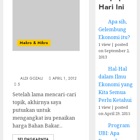
Hari Ini
Apa sih,
Gelembung
Ekonomi itu?
Makro & Mikro
1 view
|
posted
on September 2,
2013
Menyoal Perdebatan
Hal-Hal
Penaikan Harga BBM
dalam Ilmu
ALDI GOZALI
APRIL 1, 2012
Ekonomi yang
5
Kita Semua
Setelah lama mencari-cari
Perlu Ketahui
topik, akhirnya saya
1 view
|
posted
putuskan untuk
on April 29, 2015
mengangkat isu penaikan
Program
harga Bahan Bakar...
UBI: Apa
SELENGKAPNYA