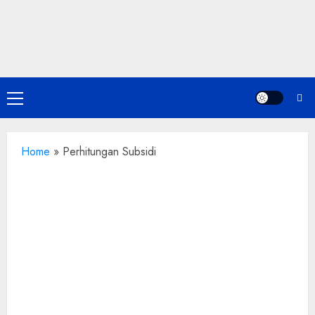
Skip
to
content
Primary
Menu
Home
»
Perhitungan Subsidi