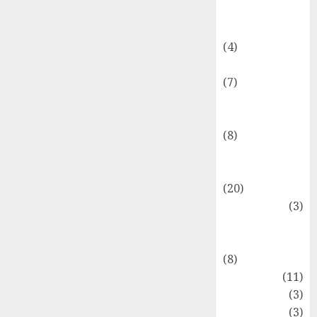
Dongeng
Ekonomika
(4)
Internasional
(7)
Keuangan
Pribadi
(8)
Makro &
Mikro
(20)
Marketing
(3)
Matematika
Keuangan
(8)
Moneter
(11)
Perpajakan
(3)
Statistika
(3)