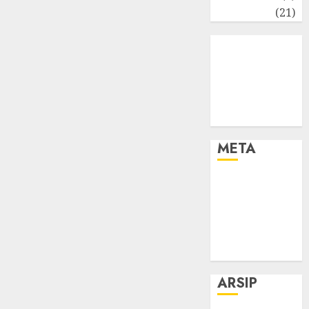
Umum
(21)
META
Log in
Entries feed
Comments
feed
WordPress.org
ARSIP