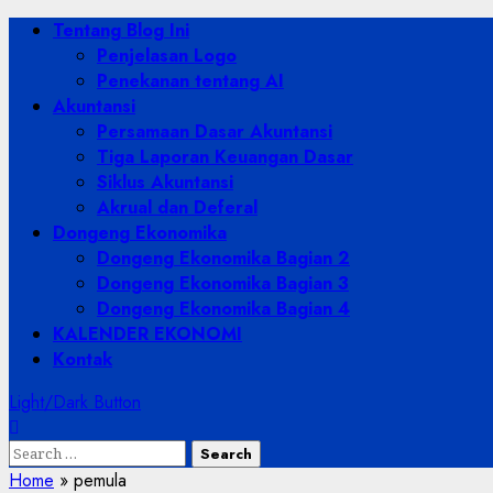
Skip
Primary
Tentang Blog Ini
to
Menu
Penjelasan Logo
content
Penekanan tentang AI
Akuntansi
Persamaan Dasar Akuntansi
Tiga Laporan Keuangan Dasar
Siklus Akuntansi
Akrual dan Deferal
Dongeng Ekonomika
Dongeng Ekonomika Bagian 2
Dongeng Ekonomika Bagian 3
Dongeng Ekonomika Bagian 4
KALENDER EKONOMI
Kontak
Light/Dark Button
Search
for:
Home
»
pemula