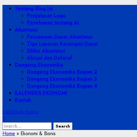
Skip
Primary
Tentang Blog Ini
to
Menu
Penjelasan Logo
content
Penekanan tentang AI
Akuntansi
Persamaan Dasar Akuntansi
Tiga Laporan Keuangan Dasar
Siklus Akuntansi
Akrual dan Deferal
Dongeng Ekonomika
Dongeng Ekonomika Bagian 2
Dongeng Ekonomika Bagian 3
Dongeng Ekonomika Bagian 4
KALENDER EKONOMI
Kontak
Light/Dark Button
Search
for:
Home
»
Ekonomi & Bisnis