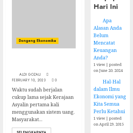
Hari Ini
Apa
Alasan Anda
Belum
Dongeng Ekonomika
Mencatat
Keuangan
Anda?
Inflasi dan Deflasi:
1 view
|
posted
Dongeng Ekonomika (3)
on June 20, 2024
ALDI GOZALI
FEBRUARY 10, 2023
0
Hal-Hal
dalam Ilmu
Waktu sudah berjalan
Ekonomi yang
cukup lama sejak Kerajaan
Kita Semua
Asyalin pertama kali
Perlu Ketahui
menggunakan sistem uang.
1 view
|
posted
Masyarakat...
on April 29, 2015
SELENGKAPNYA