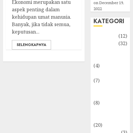
Ekonomi merupakan satu
on December 19,
2022
aspek penting dalam
kehidupan umat manusia.
KATEGORI
Banyak, jika tidak semua,
keputusan...
Akuntansi
(12)
Bisnis
(32)
SELENGKAPNYA
Dongeng
Ekonomika
(4)
Internasional
(7)
Keuangan
Pribadi
(8)
Makro &
Mikro
(20)
Marketing
(3)