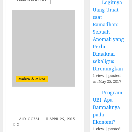
Legitnya
Uang Umat
saat
Ramadhan:
Sebuah
Anomali yang
Perlu
Dimaknai
sekaligus
Direnungkan
1 view
|
posted
Makro & Mikro
on May 25, 2017
Program
Hal-Hal dalam Ilmu
UBI: Apa
Ekonomi yang Kita
Dampaknya
Semua Perlu Ketahui
pada
ALDI GOZALI
APRIL 29, 2015
Ekonomi?
3
1 view
|
posted