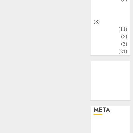
Matematika
Keuangan
(8)
Moneter
(11)
Perpajakan
(3)
Statistika
(3)
Umum
(21)
META
Log in
Entries feed