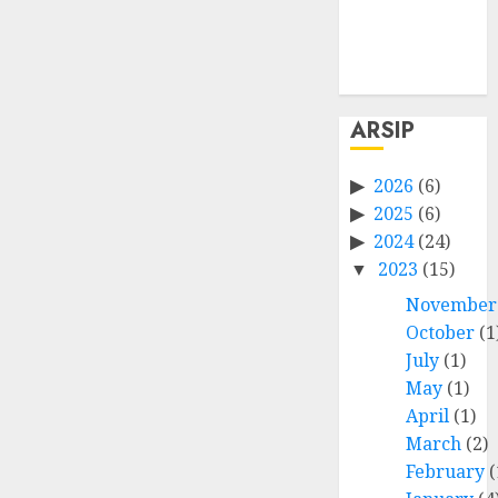
Comments
feed
WordPress.org
ARSIP
2026
(6)
2025
(6)
2024
(24)
2023
(15)
November
October
(1
July
(1)
May
(1)
April
(1)
March
(2)
February
(