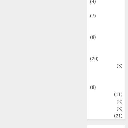
(4)
Internasional
(7)
Keuangan
Pribadi
(8)
Makro &
Mikro
(20)
Marketing
(3)
Matematika
Keuangan
(8)
Moneter
(11)
Perpajakan
(3)
Statistika
(3)
Umum
(21)