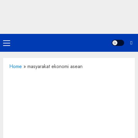
Skip
to
content
Primary
Menu
Home
»
masyarakat ekonomi asean