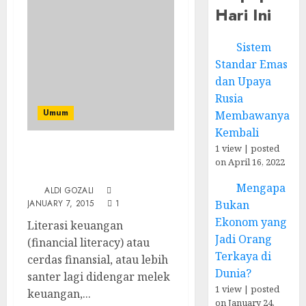
Hari Ini
Sistem
Standar Emas
dan Upaya
Rusia
Umum
Membawanya
Kembali
1 view
|
posted
Literasi Keuangan:
on April 16, 2022
Resolusi dan Urgensi
Mengapa
ALDI GOZALI
Bukan
JANUARY 7, 2015
1
Ekonom yang
Literasi keuangan
Jadi Orang
(financial literacy) atau
Terkaya di
cerdas finansial, atau lebih
Dunia?
santer lagi didengar melek
1 view
|
posted
keuangan,...
on January 24,