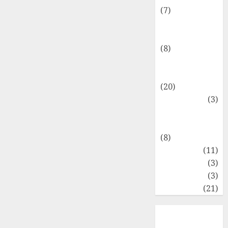
(7)
Keuangan
Pribadi
(8)
Makro &
Mikro
(20)
Marketing
(3)
Matematika
Keuangan
(8)
Moneter
(11)
Perpajakan
(3)
Statistika
(3)
Umum
(21)