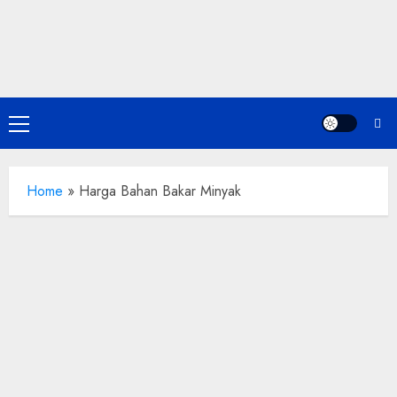
Skip
to
content
Primary
Menu
Home
»
Harga Bahan Bakar Minyak