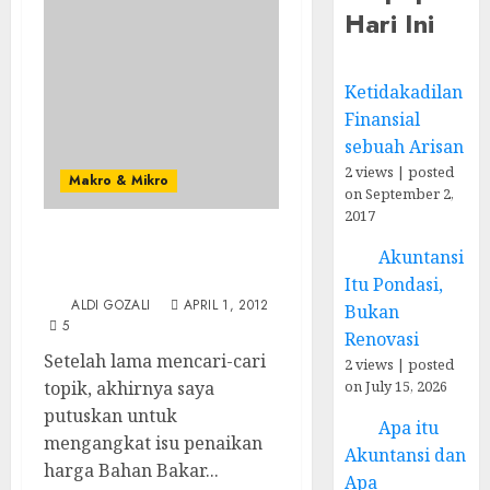
Hari Ini
Ketidakadilan
Finansial
sebuah Arisan
2 views
|
posted
Makro & Mikro
on September 2,
2017
Menyoal Perdebatan
Akuntansi
Penaikan Harga BBM
Itu Pondasi,
ALDI GOZALI
APRIL 1, 2012
Bukan
5
Renovasi
Setelah lama mencari-cari
2 views
|
posted
on July 15, 2026
topik, akhirnya saya
putuskan untuk
Apa itu
mengangkat isu penaikan
Akuntansi dan
harga Bahan Bakar...
Apa