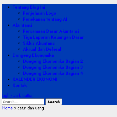
Skip
Primary
Tentang Blog Ini
to
Menu
Penjelasan Logo
content
Penekanan tentang AI
Akuntansi
Persamaan Dasar Akuntansi
Tiga Laporan Keuangan Dasar
Siklus Akuntansi
Akrual dan Deferal
Dongeng Ekonomika
Dongeng Ekonomika Bagian 2
Dongeng Ekonomika Bagian 3
Dongeng Ekonomika Bagian 4
KALENDER EKONOMI
Kontak
Light/Dark Button
Search
for:
Home
»
catur dan uang