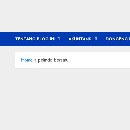
Skip
to
content
TENTANG BLOG INI
AKUNTANSI
DONGENG 
Home
»
pelindo bersatu