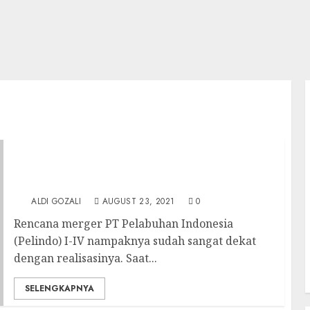
Pelabuhan Indonesia Raya sebagai Wujud
Percepatan dan Pemerataan Pembangunan
Ekonomi Indonesia
ALDI GOZALI
AUGUST 23, 2021
0
Rencana merger PT Pelabuhan Indonesia
(Pelindo) I-IV nampaknya sudah sangat dekat
dengan realisasinya. Saat...
SELENGKAPNYA