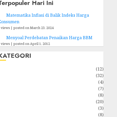
Terpopuler Hari Ini
Matematika Inflasi di Balik Indeks Harga
Konsumen
 views
|
posted on March 23, 2024
Menyoal Perdebatan Penaikan Harga BBM
 views
|
posted on April 1, 2012
KATEGORI
Akuntansi
(12)
Bisnis
(32)
Dongeng Ekonomika
(4)
Internasional
(7)
Keuangan Pribadi
(8)
Makro & Mikro
(20)
Marketing
(3)
Matematika Keuangan
(8)