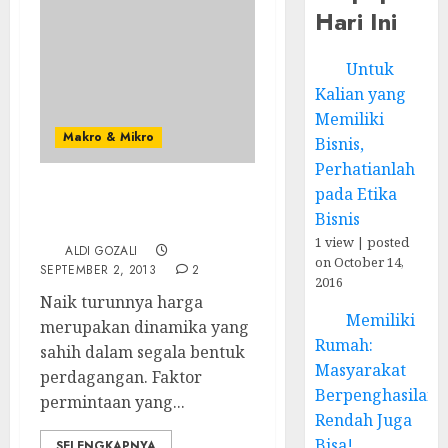
Hari Ini
Untuk
Kalian yang
Memiliki
Makro & Mikro
Bisnis,
Perhatianlah
pada Etika
Apa sih, Gelembung
Bisnis
Ekonomi itu?
1 view
|
posted
ALDI GOZALI
on October 14,
SEPTEMBER 2, 2013
2
2016
Naik turunnya harga
Memiliki
merupakan dinamika yang
Rumah:
sahih dalam segala bentuk
Masyarakat
perdagangan. Faktor
Berpenghasilan
permintaan yang...
Rendah Juga
Bisa!
SELENGKAPNYA