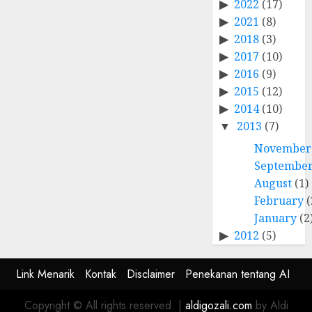
2022
(17)
2021
(8)
2018
(3)
2017
(10)
2016
(9)
2015
(12)
2014
(10)
2013
(7)
November
Septembe
August
(1)
February
(
January
(2
2012
(5)
Link Menarik
Kontak
Disclaimer
Penekanan tentang AI
Copyright © All rights reserved.
|
aldigozali.com
by Aldi