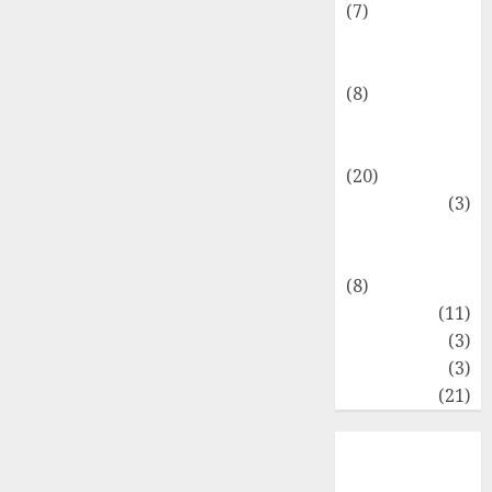
(7)
Keuangan
Pribadi
(8)
Makro &
Mikro
(20)
Marketing
(3)
Matematika
Keuangan
(8)
Moneter
(11)
Perpajakan
(3)
Statistika
(3)
Umum
(21)