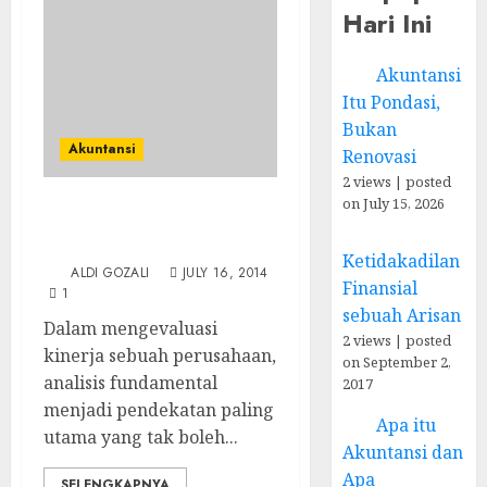
Hari Ini
Akuntansi
Itu Pondasi,
Bukan
Akuntansi
Renovasi
2 views
|
posted
on July 15, 2026
Analisis Fundamental
Perusahaan
Ketidakadilan
ALDI GOZALI
JULY 16, 2014
Finansial
1
sebuah Arisan
Dalam mengevaluasi
2 views
|
posted
kinerja sebuah perusahaan,
on September 2,
analisis fundamental
2017
menjadi pendekatan paling
Apa itu
utama yang tak boleh...
Akuntansi dan
Apa
SELENGKAPNYA