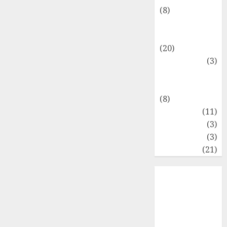
(8)
Makro &
Mikro
(20)
Marketing
(3)
Matematika
Keuangan
(8)
Moneter
(11)
Perpajakan
(3)
Statistika
(3)
Umum
(21)