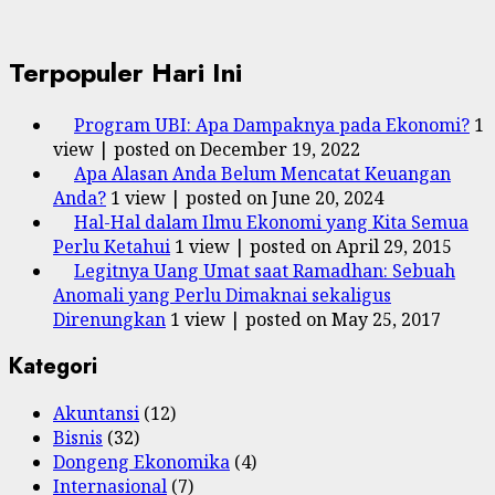
Terpopuler Hari Ini
Program UBI: Apa Dampaknya pada Ekonomi?
1
view
|
posted on December 19, 2022
Apa Alasan Anda Belum Mencatat Keuangan
Anda?
1 view
|
posted on June 20, 2024
Hal-Hal dalam Ilmu Ekonomi yang Kita Semua
Perlu Ketahui
1 view
|
posted on April 29, 2015
Legitnya Uang Umat saat Ramadhan: Sebuah
Anomali yang Perlu Dimaknai sekaligus
Direnungkan
1 view
|
posted on May 25, 2017
Kategori
Akuntansi
(12)
Bisnis
(32)
Dongeng Ekonomika
(4)
Internasional
(7)