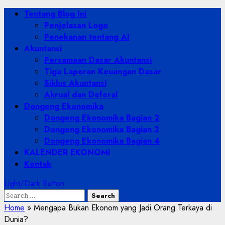
Skip
Primary
Tentang Blog Ini
to
Menu
Penjelasan Logo
content
Penekanan tentang AI
Akuntansi
Persamaan Dasar Akuntansi
Tiga Laporan Keuangan Dasar
Siklus Akuntansi
Akrual dan Deferal
Dongeng Ekonomika
Dongeng Ekonomika Bagian 2
Dongeng Ekonomika Bagian 3
Dongeng Ekonomika Bagian 4
KALENDER EKONOMI
Kontak
Light/Dark Button
Search
for:
Home
»
Mengapa Bukan Ekonom yang Jadi Orang Terkaya di
Dunia?