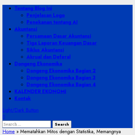
Skip
Primary
Tentang Blog Ini
to
Menu
Penjelasan Logo
content
Penekanan tentang AI
Akuntansi
Persamaan Dasar Akuntansi
Tiga Laporan Keuangan Dasar
Siklus Akuntansi
Akrual dan Deferal
Dongeng Ekonomika
Dongeng Ekonomika Bagian 2
Dongeng Ekonomika Bagian 3
Dongeng Ekonomika Bagian 4
KALENDER EKONOMI
Kontak
Light/Dark Button
Search
for:
Home
»
Mematahkan Mitos dengan Statistika, Memangnya