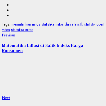
Tags:
mematahkan mitos statistika
mitos dan statistik
statistik obat
mitos
statistika mitos
Post
Previous
Previous
post:
navigation
Matematika Inflasi di Balik Indeks Harga
Konsumen
Next
Next
post: