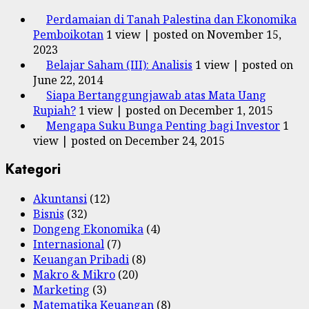
Perdamaian di Tanah Palestina dan Ekonomika
Pemboikotan
1 view
|
posted on November 15,
2023
Belajar Saham (III): Analisis
1 view
|
posted on
June 22, 2014
Siapa Bertanggungjawab atas Mata Uang
Rupiah?
1 view
|
posted on December 1, 2015
Mengapa Suku Bunga Penting bagi Investor
1
view
|
posted on December 24, 2015
Kategori
Akuntansi
(12)
Bisnis
(32)
Dongeng Ekonomika
(4)
Internasional
(7)
Keuangan Pribadi
(8)
Makro & Mikro
(20)
Marketing
(3)
Matematika Keuangan
(8)