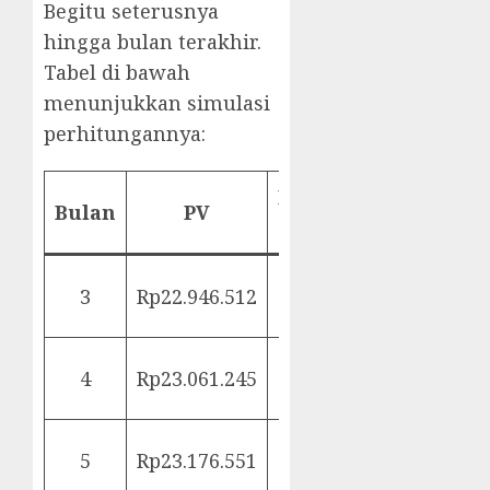
Begitu seterusnya
hingga bulan terakhir.
Tabel di bawah
menunjukkan simulasi
perhitungannya:
Perhitungan
Bulan
PV
PV
Rp24.000.000 ∕
3
Rp22.946.512
9
(1 + 0,005)
Rp24.000.000 ∕
4
Rp23.061.245
8
(1 + 0,005)
Rp24.000.000 ∕
5
Rp23.176.551
7
(1 + 0,005)