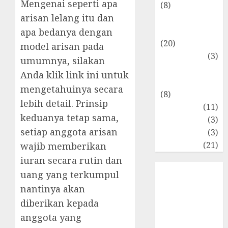
Mengenai seperti apa
(8)
arisan lelang itu dan
Makro &
Mikro
apa bedanya dengan
(20)
model arisan pada
Marketing
(3)
umumnya, silakan
Matematika
Anda klik link
ini
untuk
Keuangan
mengetahuinya secara
(8)
lebih detail. Prinsip
Moneter
(11)
keduanya tetap sama,
Perpajakan
(3)
setiap anggota arisan
Statistika
(3)
Umum
(21)
wajib memberikan
iuran secara rutin dan
uang yang terkumpul
nantinya akan
diberikan kepada
anggota yang