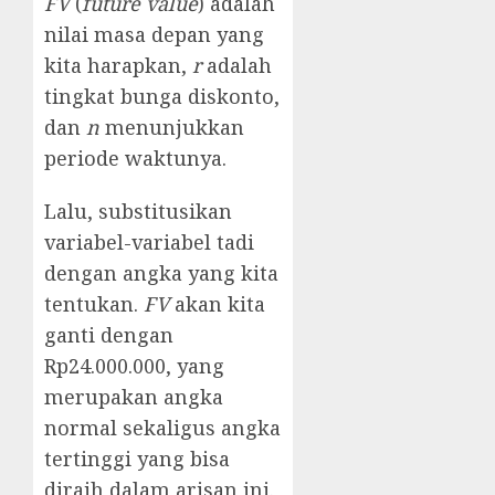
FV
(
future value
) adalah
nilai masa depan yang
kita harapkan,
r
adalah
tingkat bunga diskonto,
dan
n
menunjukkan
periode waktunya.
Lalu, substitusikan
variabel-variabel tadi
dengan angka yang kita
tentukan.
FV
akan kita
ganti dengan
Rp24.000.000, yang
merupakan angka
normal sekaligus angka
tertinggi yang bisa
diraih dalam arisan ini.