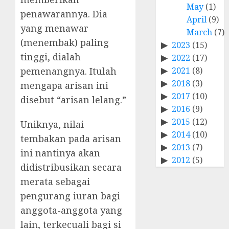
May
(1)
penawarannya. Dia
April
(9)
yang menawar
March
(7)
(menembak) paling
2023
(15)
tinggi, dialah
2022
(17)
2021
(8)
pemenangnya. Itulah
2018
(3)
mengapa arisan ini
2017
(10)
disebut “arisan lelang.”
2016
(9)
2015
(12)
Uniknya, nilai
2014
(10)
tembakan pada arisan
2013
(7)
ini nantinya akan
2012
(5)
didistribusikan secara
merata sebagai
pengurang iuran bagi
anggota-anggota yang
lain, terkecuali bagi si