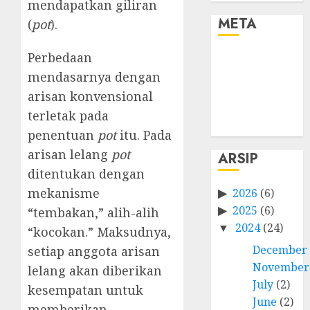
mendapatkan giliran
META
(
pot
).
Perbedaan
Log in
Entries feed
mendasarnya dengan
Comments
arisan konvensional
feed
terletak pada
WordPress.org
penentuan
pot
itu. Pada
arisan lelang
pot
ARSIP
ditentukan dengan
mekanisme
2026
(6)
2025
(6)
“tembakan,” alih-alih
2024
(24)
“kocokan.” Maksudnya,
December
setiap anggota arisan
November
lelang akan diberikan
July
(2)
kesempatan untuk
June
(2)
memberikan