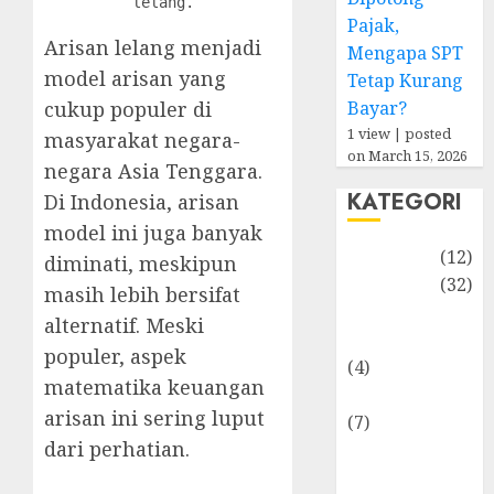
lelang.
Pajak,
Arisan lelang menjadi
Mengapa SPT
model arisan yang
Tetap Kurang
Bayar?
cukup populer di
1 view
|
posted
masyarakat negara-
on March 15, 2026
negara Asia Tenggara.
KATEGORI
Di Indonesia, arisan
model ini juga banyak
Akuntansi
(12)
diminati, meskipun
Bisnis
(32)
masih lebih bersifat
Dongeng
alternatif. Meski
Ekonomika
populer, aspek
(4)
matematika keuangan
Internasional
arisan ini sering luput
(7)
dari perhatian.
Keuangan
Pribadi