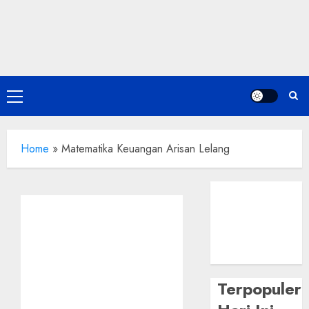
Skip
to
content
Primary
Menu
Home
»
Matematika Keuangan Arisan Lelang
Terpopuler