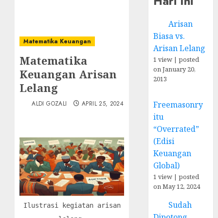
Hari Ini
Arisan
Biasa vs.
Matematika Keuangan
Arisan Lelang
Matematika
1 view
|
posted
on January 20,
Keuangan Arisan
2013
Lelang
Freemasonry
ALDI GOZALI
APRIL 25, 2024
itu
“Overrated”
(Edisi
Keuangan
Global)
1 view
|
posted
on May 12, 2024
Sudah
Ilustrasi kegiatan arisan
Dipotong