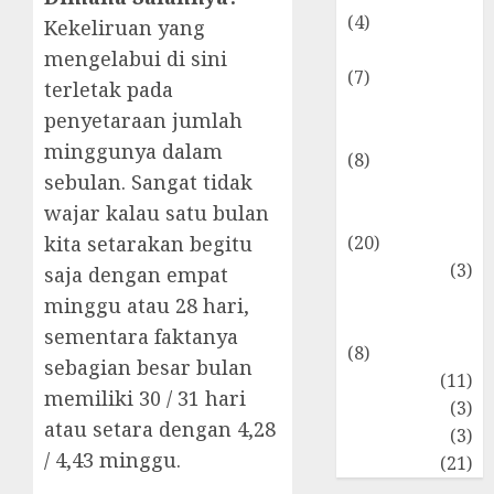
(4)
Kekeliruan yang
Internasional
mengelabui di sini
(7)
terletak pada
Keuangan
penyetaraan jumlah
Pribadi
minggunya dalam
(8)
sebulan. Sangat tidak
Makro &
wajar kalau satu bulan
Mikro
(20)
kita setarakan begitu
Marketing
(3)
saja dengan empat
Matematika
minggu atau 28 hari,
Keuangan
sementara faktanya
(8)
sebagian besar bulan
Moneter
(11)
memiliki 30 / 31 hari
Perpajakan
(3)
atau setara dengan 4,28
Statistika
(3)
/ 4,43 minggu.
Umum
(21)