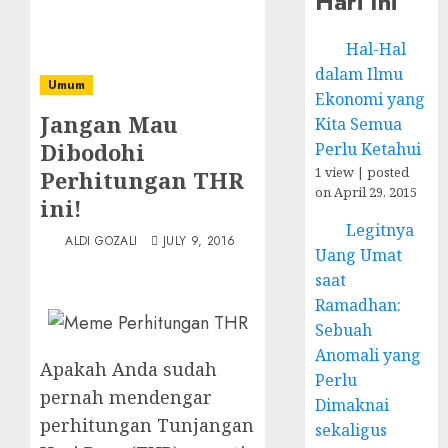
Hari Ini
Hal-Hal
dalam Ilmu
Umum
Ekonomi yang
Jangan Mau
Kita Semua
Dibodohi
Perlu Ketahui
1 view
|
posted
Perhitungan THR
on April 29, 2015
ini!
Legitnya
ALDI GOZALI
JULY 9, 2016
Uang Umat
saat
Ramadhan:
Sebuah
Anomali yang
Apakah Anda sudah
Perlu
pernah mendengar
Dimaknai
perhitungan Tunjangan
sekaligus