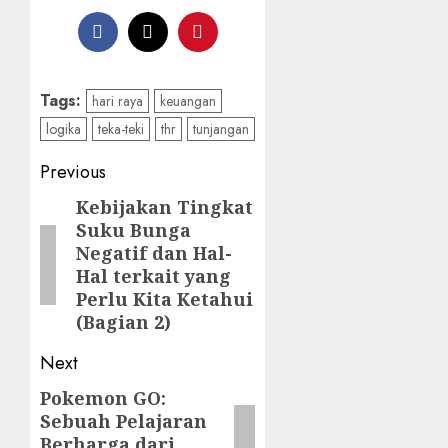
Tags:
hari raya
keuangan
logika
teka-teki
thr
tunjangan
Post
Previous
navigation
Kebijakan Tingkat
Previous
Suku Bunga
post:
Negatif dan Hal-
Hal terkait yang
Perlu Kita Ketahui
(Bagian 2)
Next
Pokemon GO:
Next
Sebuah Pelajaran
post:
Berharga dari