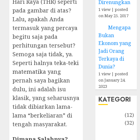
Hari Raya (THR) seperti
Direnungkan
1 view
|
posted
pada gambar di atas?
on May 25, 2017
Lalu, apakah Anda
Mengapa
termasuk yang percaya
Bukan
begitu saja pada
Ekonom yang
perhitungan tersebut?
Jadi Orang
Semoga saja tidak, ya.
Terkaya di
Seperti halnya
teka-teki
Dunia?
matematika
yang
1 view
|
posted
pernah saya bagikan
on January 24,
2023
dulu, ini adalah isu
klasik, yang seharusnya
KATEGORI
tidak dibiarkan lama-
Akuntansi
(12)
lama “berkeliaran” di
Bisnis
(32)
tengah masyarakat.
Dongeng
Ekonomika
Dimana Salahnya?