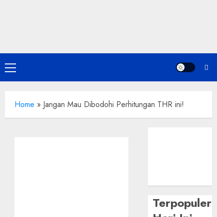
Skip
to
content
Primary
Menu
Home
»
Jangan Mau Dibodohi Perhitungan THR ini!
Terpopuler