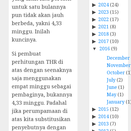
2024
(24)
untuk satu bulannya
2023
(15)
pun tidak akan jauh
2022
(17)
berbeda, yakni 4,33
2021
(8)
minggu. Inilah
2018
(3)
kuncinya.
2017
(10)
2016
(9)
Si pembuat
December
perhitungan THR di
November
atas dengan seenaknya
October
(1
saja menggunakan
July
(2)
empat minggu sebagai
June
(1)
pembaginya, bukannya
May
(1)
January
(1
4,33 minggu. Padahal
2015
(12)
jika perumpamaan di
2014
(10)
atas kita substitusikan
2013
(7)
penyebutnya dengan
2012
(5)