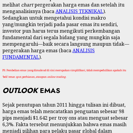
melihat
chart
pergerakan harga emas dan setelah itu
menganalisisnya (baca
ANALISIS TEKNIKAL
).
Sedangkan untuk mengetahui kondisi makro
yang/mungkin terjadi pada pasar emas itu sendiri,
investor pun harus terus mengikuti perkembangan
fundamental dari segala bidang yang mungkin saja
mempengaruhi—baik secara langsung maupun tidak—
pergerakan harga emas (baca
ANALISIS
FUNDAMENTAL
).
PS: Pembelian emas yang dimaksud di sini merupakan simplifikasi, tidak mempedulikan apakah itu
‘beli’ emas
spot
, perhiasan, ataupun
online trading
.
OUTLOOK
EMAS
Sejak penutupan tahun 2011 hingga tulisan ini dibuat,
harga emas telah mencatatkan penguatan sebesar 98
pips menjadi $1.642 per troy ons atau menguat sebesar
6,3%. Fakta tersebut menunjukkan bahwa emas masih
menjadi pilihan para pelaku pasar global dalam