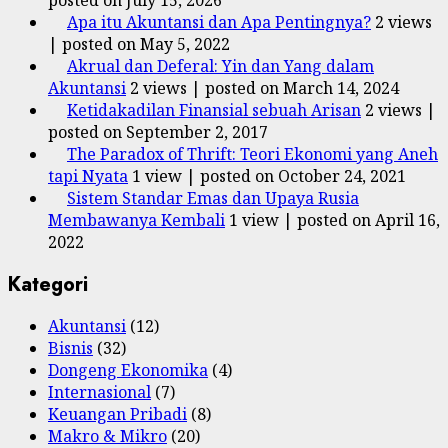
posted on July 15, 2026
Apa itu Akuntansi dan Apa Pentingnya?
2 views
|
posted on May 5, 2022
Akrual dan Deferal: Yin dan Yang dalam
Akuntansi
2 views
|
posted on March 14, 2024
Ketidakadilan Finansial sebuah Arisan
2 views
|
posted on September 2, 2017
The Paradox of Thrift: Teori Ekonomi yang Aneh
tapi Nyata
1 view
|
posted on October 24, 2021
Sistem Standar Emas dan Upaya Rusia
Membawanya Kembali
1 view
|
posted on April 16,
2022
Kategori
Akuntansi
(12)
Bisnis
(32)
Dongeng Ekonomika
(4)
Internasional
(7)
Keuangan Pribadi
(8)
Makro & Mikro
(20)