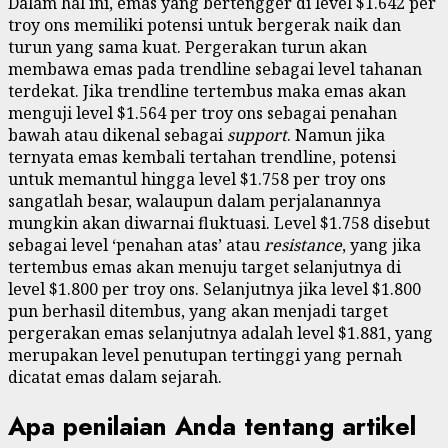
Dalam hal ini, emas yang bertengger di level $1.642 per
troy ons memiliki potensi untuk bergerak naik dan
turun yang sama kuat. Pergerakan turun akan
membawa emas pada trendline sebagai level tahanan
terdekat. Jika trendline tertembus maka emas akan
menguji level $1.564 per troy ons sebagai penahan
bawah atau dikenal sebagai
support
. Namun jika
ternyata emas kembali tertahan trendline, potensi
untuk memantul hingga level $1.758 per troy ons
sangatlah besar, walaupun dalam perjalanannya
mungkin akan diwarnai fluktuasi. Level $1.758 disebut
sebagai level ‘penahan atas’ atau
resistance
, yang jika
tertembus emas akan menuju target selanjutnya di
level $1.800 per troy ons. Selanjutnya jika level $1.800
pun berhasil ditembus, yang akan menjadi target
pergerakan emas selanjutnya adalah level $1.881, yang
merupakan level penutupan tertinggi yang pernah
dicatat emas dalam sejarah.
Apa penilaian Anda tentang artikel