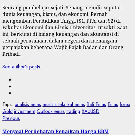
Seorang pembelajar sejati. Senang menulis seputar
dunia keuangan, bisnis, dan ekonomi. Pernah
mengemban Pendidikan Tinggi (S1, PPA, dan S2) di
Fakultas Ekonomi dan Bisnis Universitas Trisakti. Saat
ini, berkutat di bidang keuangan dan akuntansi di
sebuah perusahaan dalam negeri dan menangani
perpajakan beberapa Wajib Pajak Badan dan Orang
Pribadi.
See author's posts
Tags:
analisis emas
analisis teknikal emas
Beli Emas
Emas
forex
Gold
investment
Outlook emas
trading
XAUUSD
Post
Previous
Previous
post:
navigation
Menyoal Perdebatan Penaikan Harga BBM